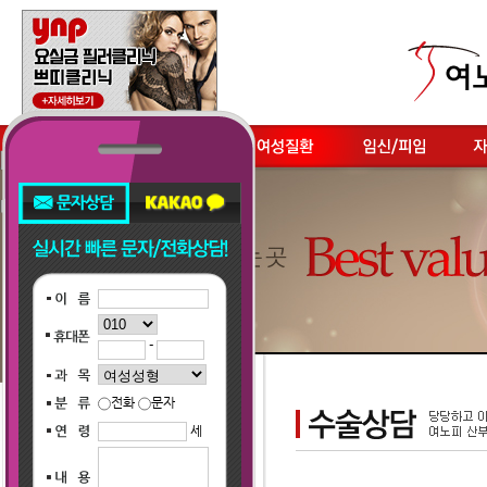
-
전화
문자
세