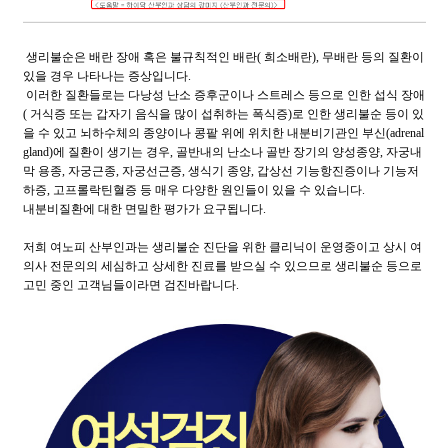
생리불순은 배란 장애 혹은 불규칙적인 배란( 희소배란), 무배란 등의 질환이
있을 경우 나타나는 증상입니다.
이러한 질환들로는 다낭성 난소 증후군이나 스트레스 등으로 인한 섭식 장애
( 거식증 또는 갑자기 음식을 많이 섭취하는 폭식증)로 인한 생리불순 등이 있
을 수 있고 뇌하수체의 종양이나 콩팥 위에 위치한 내분비기관인 부신(adrenal
gland)에 질환이 생기는 경우, 골반내의 난소나 골반 장기의 양성종양, 자궁내
막 용종, 자궁근종, 자궁선근증, 생식기 종양, 갑상선 기능항진증이나 기능저
하증, 고프롤락틴혈증 등 매우 다양한 원인들이 있을 수 있습니다.
내분비질환에 대한 면밀한 평가가 요구됩니다.
저희 여노피 산부인과는 생리불순 진단을 위한 클리닉이 운영중이고 상시 여
의사 전문의의 세심하고 상세한 진료를 받으실 수 있으므로 생리불순 등으로
고민 중인 고객님들이라면 검진바랍니다.