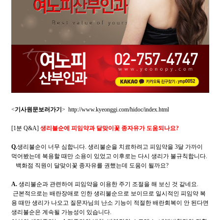
<
기사원문보러가기
>
http://www.kyeonggi.com/hidoc/index.html
[1분 Q&A]
생리불순에 피임약과 달맞이꽃 종자유가 도움되나요?
Q.
생리불순이 너무 심합니다. 생리불순을 치료하려고 피임약을 3달 가까이
먹어봤는데 복용할 때만 소용이 있었고 이후로는 다시 생리가 불규칙합니다.
백화점 직원이 달맞이꽃 종자유를 권했는데 도움이 될까요?
A.
생리불순과 관련하여 피임약을 이용한 주기 조절을 해 보신 것 같네요.
근본적으로는 배란장애로 인한 생리불순으로 보이므로 일시적인 피임약 복
용 때만 생리가 나오고 질문자님의 난소 기능이 적절한 배란회복이 안 된다면
생리불순은 계속될 가능성이 있습니다.