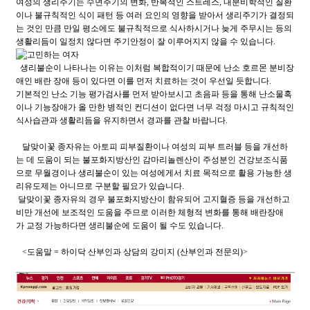
여성의 생리주기는 수면주기의 변화, 반복적인 스트레스, 내분비학적인 질환
이나 불규칙적인 식이 패턴 등 여러 요인의 영향을 받아서 생리주기가 결정되
는 것인 만큼 만일 평소에도 불규칙적으로 식사하시거나 늦게 주무시는 등의
생활리듬이 일정치 않다면 주기안정이 잘 이루어지지 않을 수 있습니다.
생리불순이 나타나는 이유는 이처럼 복합적이기 때문에 난소 호르몬 분비장
애인 배란 장애 등이 있다면 이를 먼저 치료하는 것이 우선일 듯합니다.
기본적인 난소 기능 평가검사를 먼저 받아보시고 초음파 등을 통해 난소물혹
이나 기능장애가 올 만한 병적인 컨디션이 없다면 너무 걱정 마시고 규칙적인
식사습관과 생활리듬을 유지하면서 경과를 관찰 바랍니다.
달맞이꽃 종자유는 아토피 피부질환이나 여성의 피부 트러블 등을 개선하
는 데 도움이 되는 불포화지방산인 감마리놀렌산이 주성분인 건강보조식품
으로 무월경이나 생리불순이 있는 여성에게서 치료 목적으로 활용 가능한 생
리유도제는 아니므로 구분할 필요가 있습니다.
달맞이꽃 종자유의 경우 불포화지방산이 함유되어 고지혈증 등을 개선하고
비만 개선에 보조적인 도움을 주므로 이러한 체형적 변화를 통해 배란장애
가 교정 가능하다면 생리불순에 도움이 될 수도 있습니다.
<도움말 = 하이닥 산부인과 상담의 강미지 (산부인과 전문의)>