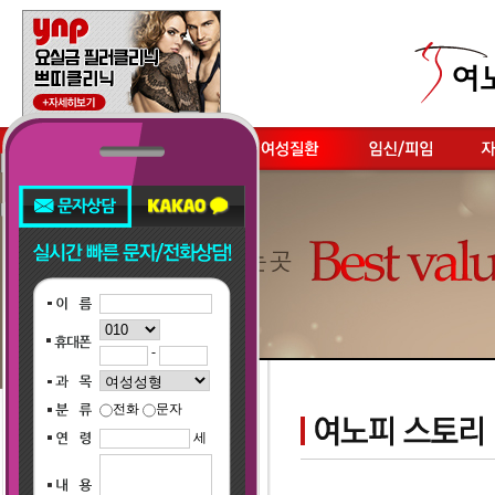
-
전화
문자
세