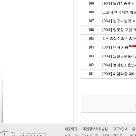
109
[10대]
월경전증후군 
108
코로나19 에 대처하
107
[20대]
경구피임약 복
106
[50대]
말못할 고민 
105
임신중절수술 신중한
104
[30대]
태아 기형
103
[50대]
요실금수술-<
102
[30대]
늘어진소음순-
101
[20대]
피임약을 먹다