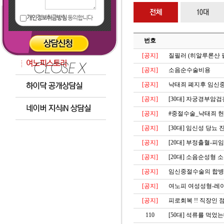
개인정보취금방침
동의합니다
번호
[공지]
질필러 (히알루론산 필러
[공지]
소음순수술비용
[공지]
낙태죄 폐지후 임신
[공지]
[30대]
자궁경부암검
[공지]
#중절수술_낙태죄 헌
[공지]
[30대]
임신성 당뇨 
[공지]
[20대]
부정출혈-피임
[공지]
[20대]
소음순성형 소
[공지]
임신중절수술의 합병
[공지]
여노피 여성성형-레
[공지]
피로회복 !! 직장인
110
[50대]
석류를 먹었는