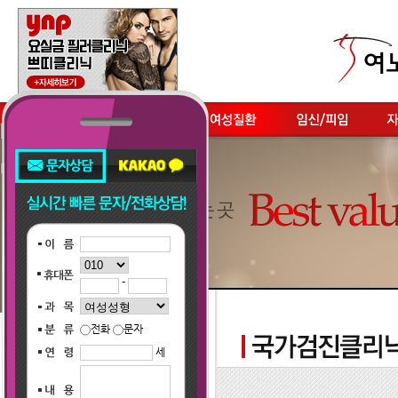
-
전화
문자
세