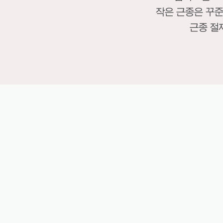
작은 근종은 꾸준
근종 절