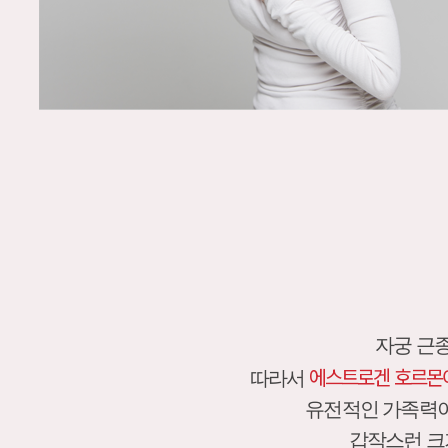
자궁 근
에스트로겐 호르몬이
따라서
유전적인 가족력이
갑작스런 크