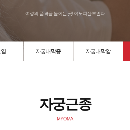
여성의 품격을 높이는 곳! 여노피산부인과
반염
자궁내막증
자궁내막암
자궁근종
MYOMA