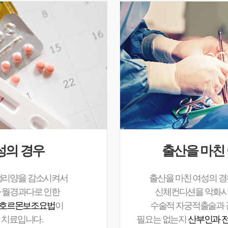
성의 경우
출산을 마친
생리양을 감소시켜서
출산을 마친 여성의 
 월경과다로 인한
신체컨디션을 악화시
호르몬보조요법
이
수술적 자궁적출술과 
 치료입니다.
필요는 없는지
산부인과 