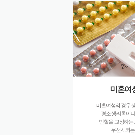
미혼여
미혼여성의 경우 
평소 생리통이나
빈혈을 교정하는
우선시되는