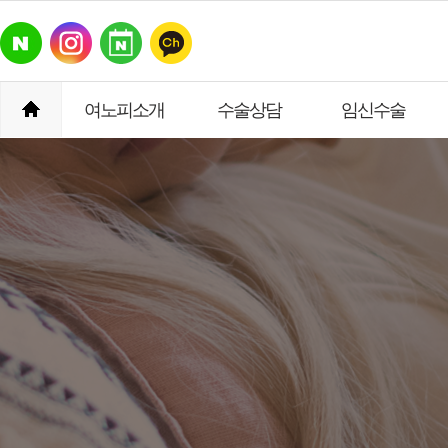
여노피소개
수술상담
임신수술