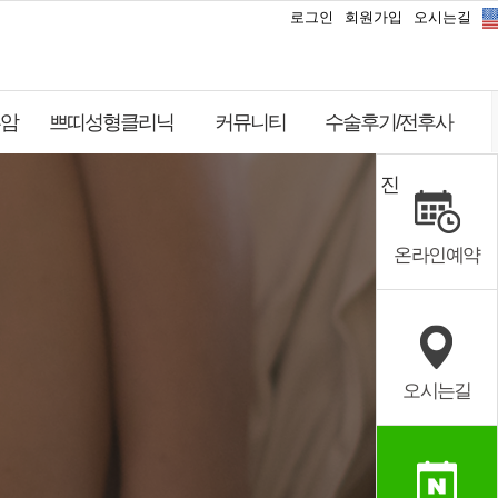
로그인
회원가입
오시는길
암
쁘띠성형클리닉
커뮤니티
수술후기/전후사
진
온라인예약
오시는길