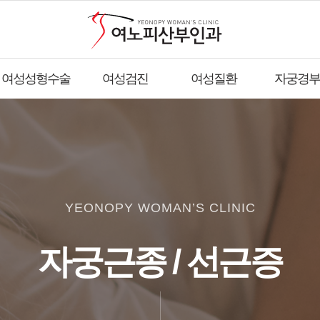
여성성형수술
여성검진
여성질환
자궁경부
YEONOPY WOMAN’S CLINIC
자궁근종 / 선근증