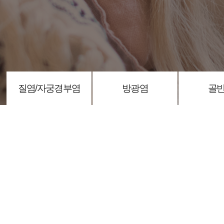
질염/자궁경부염
방광염
골