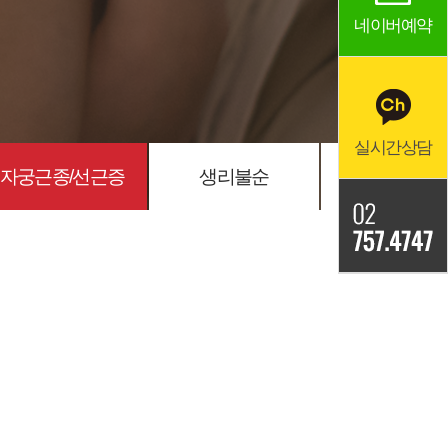
네이버예약
실시간상담
자궁근종/선근증
생리불순
비정상질출