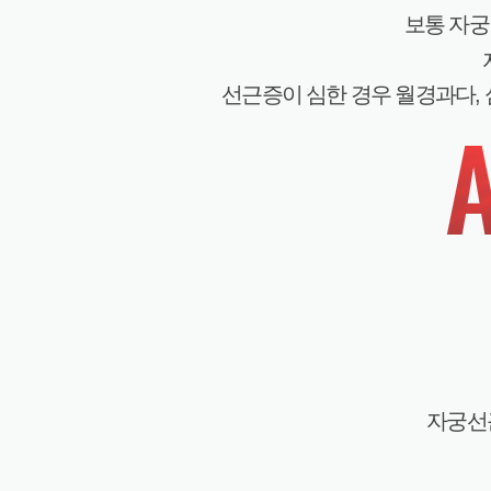
보통 자궁
선근증이 심한 경우 월경과다, 
자궁선